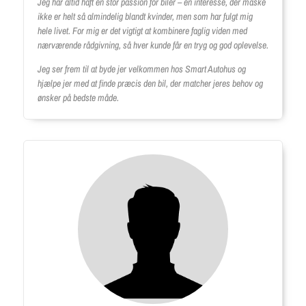
Jeg har altid haft en stor passion for biler – en interesse, der måske
ikke er helt så almindelig blandt kvinder, men som har fulgt mig
hele livet. For mig er det vigtigt at kombinere faglig viden med
nærværende rådgivning, så hver kunde får en tryg og god oplevelse.
Jeg ser frem til at byde jer velkommen hos Smart Autohus og
hjælpe jer med at finde præcis den bil, der matcher jeres behov og
ønsker på bedste måde.