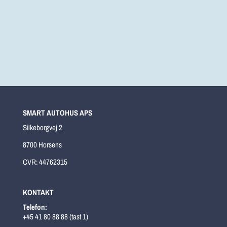
vaerksted@smart-autohus.dk

+45 41 80 88 88 (tast 2)

SMART AUTOHUS APS
Silkeborgvej 2
8700 Horsens
CVR: 44762315
KONTAKT
Telefon:
+45 41 80 88 88 (tast 1)