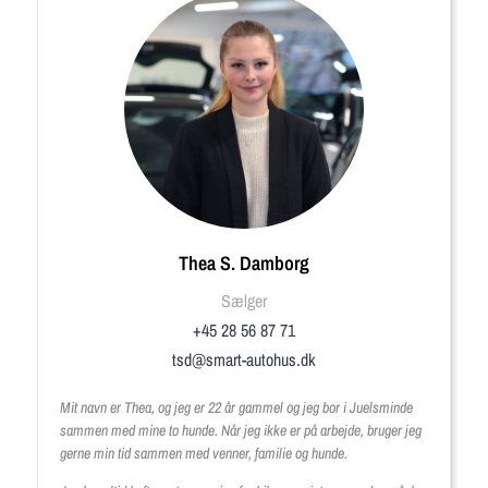
Thea S. Damborg
Sælger
+45 28 56 87 71
tsd@smart-autohus.dk
Mit navn er Thea, og jeg er 22 år gammel og jeg bor i Juelsminde
sammen med mine to hunde. Når jeg ikke er på arbejde, bruger jeg
gerne min tid sammen med venner, familie og hunde.