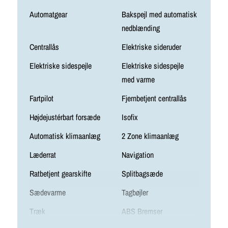
Automatgear
Bakspejl med automatisk
nedblænding
Centrallås
Elektriske sideruder
Elektriske sidespejle
Elektriske sidespejle
med varme
Fartpilot
Fjernbetjent centrallås
Højdejustérbart forsæde
Isofix
Automatisk klimaanlæg
2 Zone klimaanlæg
Læderrat
Navigation
Ratbetjent gearskifte
Splitbagsæde
Sædevarme
Tagbøjler
Træk
ABS Bremser