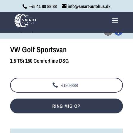
+45 41 80 88 88
info@smart-autohus.dk
<
Tilbage til søgeresultat
VW Golf Sportsvan
1,5 TSi 150 Comfortline DSG
41808888
RING MIG OP