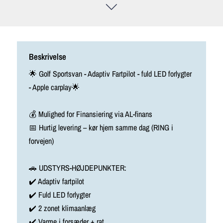
Beskrivelse
🌟 Golf Sportsvan - Adaptiv Fartpilot - fuld LED forlygter
- Apple carplay🌟
💰 Mulighed for Finansiering via AL-finans
📅 Hurtig levering – kør hjem samme dag (RING i
forvejen)
🚗 UDSTYRS-HØJDEPUNKTER:
✔️ Adaptiv fartpilot
✔️ Fuld LED forlygter
✔️ 2 zonet klimaanlæg
✔️ Varme i forsæder + rat