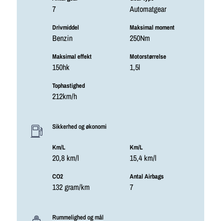
7
Automatgear
Drivmiddel
Maksimal moment
Benzin
250Nm
Maksimal effekt
Motorstørrelse
150hk
1,5l
Tophastighed
212km/h
Sikkerhed og økonomi
Km/L
Km/L
20,8 km/l
15,4 km/l
CO2
Antal Airbags
132 gram/km
7
Rummelighed og mål