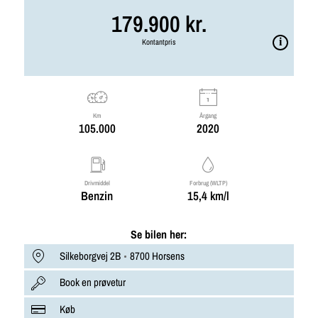
179.900 kr.
Kontantpris
Km
Årgang
105.000
2020
Drivmiddel
Forbrug (WLTP)
Benzin
15,4 km/l
Se bilen her:
Silkeborgvej 2B
8700 Horsens
Book en prøvetur
Køb