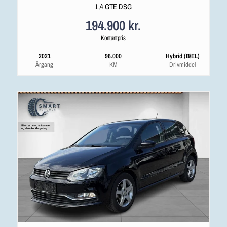
1,4 GTE DSG
194.900 kr.
Kontantpris
2021
96.000
Hybrid (B/EL)
Årgang
KM
Drivmiddel