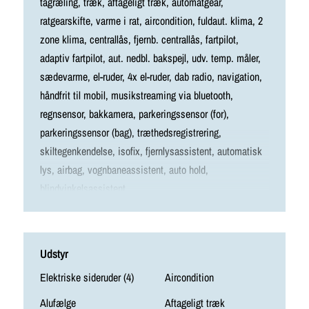
tagræling, træk, aftageligt træk, automatgear,
ratgearskifte, varme i rat, aircondition, fuldaut. klima, 2
zone klima, centrallås, fjernb. centrallås, fartpilot,
adaptiv fartpilot, aut. nedbl. bakspejl, udv. temp. måler,
sædevarme, el-ruder, 4x el-ruder, dab radio, navigation,
håndfrit til mobil, musikstreaming via bluetooth,
regnsensor, bakkamera, parkeringssensor (for),
parkeringssensor (bag), træthedsregistrering,
skiltegenkendelse, isofix, fjernlysassistent, automatisk
lys, airbag, vognbaneassistent, auto hold,
blindvinkelsassistent
Udstyr
Elektriske sideruder (4)
Aircondition
Alufælge
Aftageligt træk