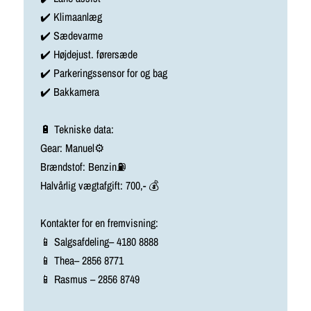
✔️ Klimaanlæg
✔️ Sædevarme
✔️ Højdejust. førersæde
✔️ Parkeringssensor for og bag
✔️ Bakkamera
🔋 Tekniske data:
Gear: Manuel⚙️
Brændstof: Benzin⛽️
Halvårlig vægtafgift: 700,- 💰
Kontakter for en fremvisning:
📱 Salgsafdeling– 4180 8888
📱 Thea– 2856 8771
📱 Rasmus – 2856 8749