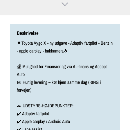
Beskrivelse
🌟Toyota Aygo X - ny udgave - Adaptiv fartpilot - Benzin
- apple carplay - bakkamera🌟
💰 Mulighed for Finansiering via AL-finans og Accept
Auto
📅 Hurtig levering – kør hjem samme dag (RING i
forvejen)
🚗 UDSTYRS-HØJDEPUNKTER:
✔️ Adaptiv fartpilot
✔️ Apple carplay / Android Auto
✔️ Lane assist