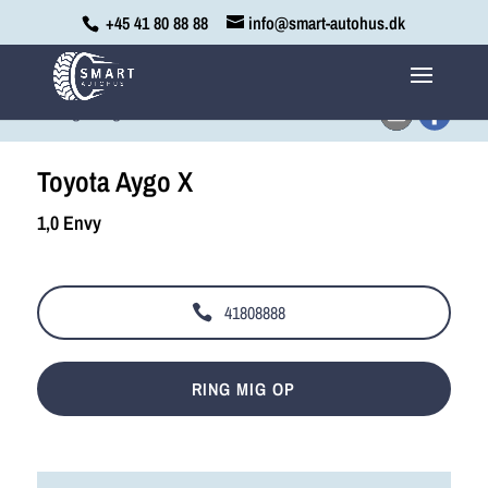
+45 41 80 88 88
info@smart-autohus.dk
<
Tilbage til søgeresultat
Toyota Aygo X
1,0 Envy
41808888
RING MIG OP