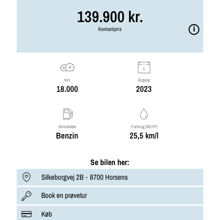
139.900 kr.
Kontantpris
Km
Årgang
18.000
2023
Drivmiddel
Forbrug (WLTP)
Benzin
25,5 km/l
Se bilen her:
Silkeborgvej 2B
8700 Horsens
Book en prøvetur
Køb