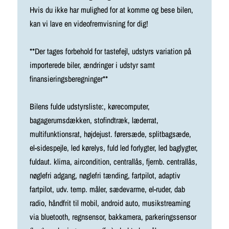
Hvis du ikke har mulighed for at komme og bese bilen,
kan vi lave en videofremvisning for dig!
**Der tages forbehold for tastefejl, udstyrs variation på
importerede biler, ændringer i udstyr samt
finansieringsberegninger**
Bilens fulde udstyrsliste:, kørecomputer,
bagagerumsdækken, stofindtræk, læderrat,
multifunktionsrat, højdejust. førersæde, splitbagsæde,
el-sidespejle, led kørelys, fuld led forlygter, led baglygter,
fuldaut. klima, aircondition, centrallås, fjernb. centrallås,
nøglefri adgang, nøglefri tænding, fartpilot, adaptiv
fartpilot, udv. temp. måler, sædevarme, el-ruder, dab
radio, håndfrit til mobil, android auto, musikstreaming
via bluetooth, regnsensor, bakkamera, parkeringssensor