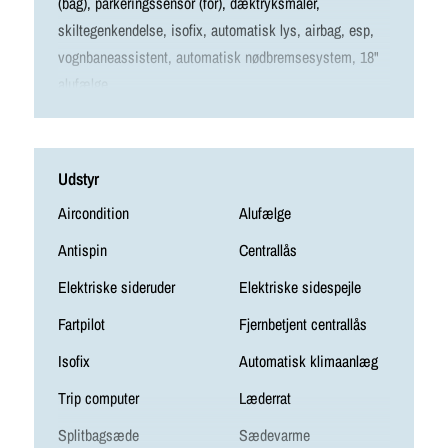
(bag), parkeringssensor (for), dæktryksmåler,
skiltegenkendelse, isofix, automatisk lys, airbag, esp,
vognbaneassistent, automatisk nødbremsesystem, 18"
alufælge
Udstyr
Aircondition
Alufælge
Antispin
Centrallås
Elektriske sideruder
Elektriske sidespejle
Fartpilot
Fjernbetjent centrallås
Isofix
Automatisk klimaanlæg
Trip computer
Læderrat
Splitbagsæde
Sædevarme